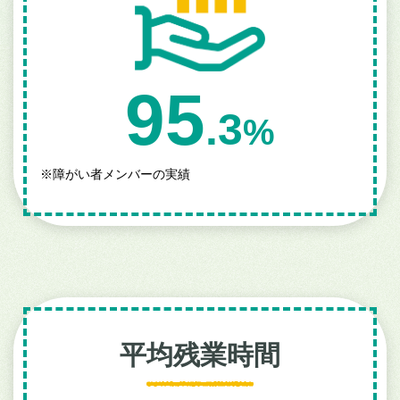
95
.3
%
※
障がい者メンバーの実績
平均残業時間