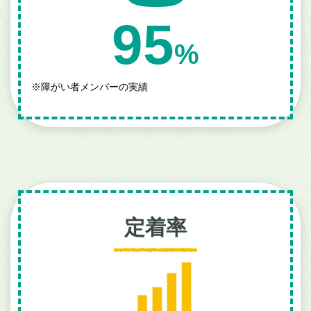
95
%
※
障がい者メンバーの実績
定着率