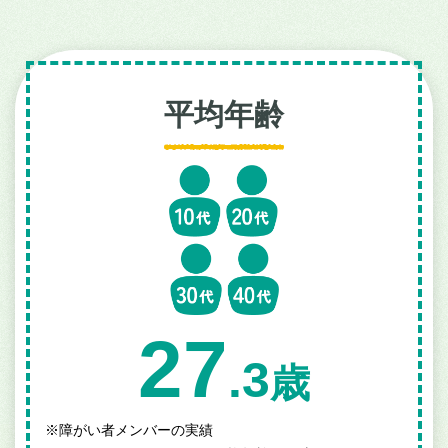
平均年齢
27
.3
歳
※
障がい者メンバーの実績